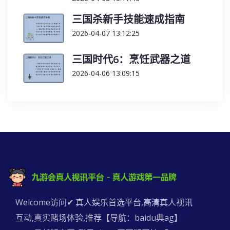
三国杀新手技能速成指南
2026-04-07 13:12:25
三国时代6：烹饪武器之道
2026-04-06 13:09:15
Welcome访问✔ 真人娱乐首选平台,高清真人视讯
互动,真实赌场体验,推荐【导航：baidu典ag】