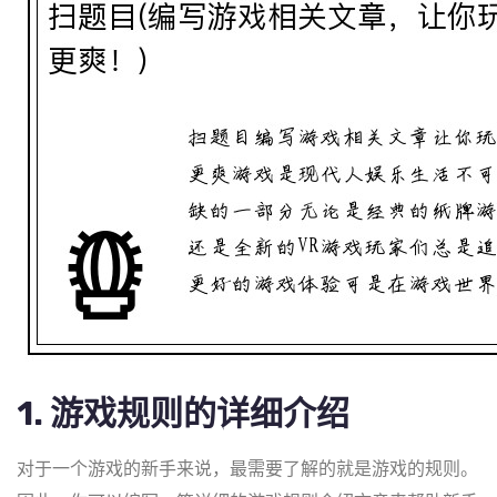
1. 游戏规则的详细介绍
对于一个游戏的新手来说，最需要了解的就是游戏的规则。