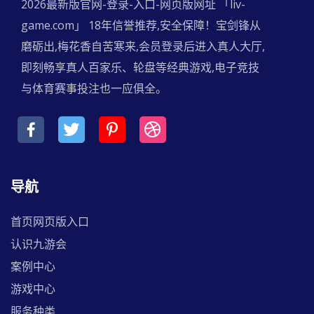
2026最新版官网-登录-入口-网页版网址 「liv-
game.com」 18年信誉推荐,安全保障！宝剑锋从
磨砺出,梅花香自苦寒来,会员登录后进入真人大厅,
即刻畅享真人百家乐、轮盘等经典游戏,电子竞技
与体育赛事投注也一应俱全。
导航
首页网页版入口
认识九游会
案例中心
游戏中心
服务种类