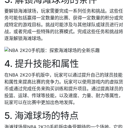
要解锁海滩球场，玩家需要完成一系列任务和挑战。这些任
务可能包括赢得一定数量的比赛、获得一定数量的积分或完
成特定的游戏目标。挑战可能涉及与其他球队或球员进行对
战，或者完成一些特殊的比赛模式。完成这些任务和挑战将
逐渐解锁海滩球场。
4. 提升技能和属性
在NBA 2K20手机版中，玩家可以通过提升自己的球员技能
和属性来提高比赛的竞争力。玩家可以使用游戏内的虚拟货
币或通过完成任务来购买训练和提升项目。通过提高球员的
投篮、运球、传球等技能，以及速度、力量、耐力等属性，
玩家可以在比赛中更加出色地发挥。
5. 海滩球场的特点
海滩球场是NBA 2K20手机版中备受期待的一个场地。它的