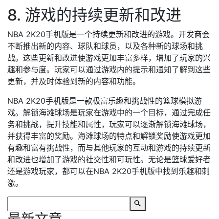
8. 游戏的持续更新和改进
NBA 2K20手机版是一个持续更新和改进的游戏。开发商会
不断推出新的内容、球队和球员，以及各种新的球场和挑
战。这些更新和改进使游戏更加丰富多样，增加了玩家的兴
趣和参与度。玩家可以通过游戏内的提示和通知了解到这些
更新，并及时体验到新的内容和功能。
NBA 2K20手机版是一款极富乐趣和挑战性的篮球模拟游
戏。解锁海滩球场是玩家在游戏中的一个目标，通过完成任
务和挑战，提升技能和属性，玩家可以逐渐解锁海滩球场，
并获得丰富的奖励。海滩球场的特点和解锁奖励使游戏更加
有趣和富有挑战性，而与其他玩家的互动和游戏的持续更新
和改进也增加了游戏的社交性和可玩性。无论是篮球爱好者
还是游戏玩家，都可以在NBA 2K20手机版中找到乐趣和刺
激。
最新文章