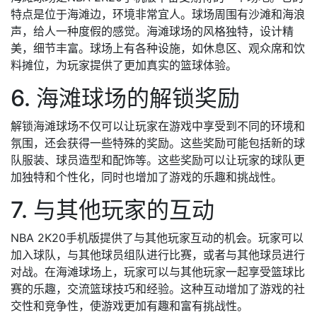
特点是位于海滩边，环境非常宜人。球场周围有沙滩和海浪
声，给人一种度假的感觉。海滩球场的风格独特，设计精
美，细节丰富。球场上有各种设施，如休息区、观众席和饮
料摊位，为玩家提供了更加真实的篮球体验。
6. 海滩球场的解锁奖励
解锁海滩球场不仅可以让玩家在游戏中享受到不同的环境和
氛围，还会获得一些特殊的奖励。这些奖励可能包括新的球
队服装、球员造型和配饰等。这些奖励可以让玩家的球队更
加独特和个性化，同时也增加了游戏的乐趣和挑战性。
7. 与其他玩家的互动
NBA 2K20手机版提供了与其他玩家互动的机会。玩家可以
加入球队，与其他球员组队进行比赛，或者与其他球员进行
对战。在海滩球场上，玩家可以与其他玩家一起享受篮球比
赛的乐趣，交流篮球技巧和经验。这种互动增加了游戏的社
交性和竞争性，使游戏更加有趣和富有挑战性。