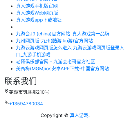
真人游戏手机版官网
真人游戏Web网页版
真人游戏app下载地址
九游会J9·(china)官方网站-真人游戏第一品牌
九州网页版-九州(酷游·ku游)官方网站
九游云游戏网页版怎么进入 九游云游戏网页版登录入
口_九游手机游戏
老哥俱乐部官网 - 九游会老哥官方社区
美高梅(MGM)ios安卓APP下载-中国官方网站
联系我们
芜湖市饥匪郡210号
+13594780034
Copyright ©
真人游戏
.