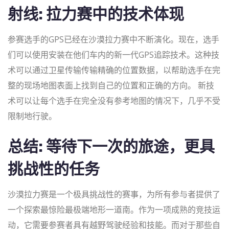
射线: 拉力赛中的技术体现
参赛选手的GPS已经在沙漠拉力赛中不断演化。现在，选手
们可以使用安装在他们车内的新一代GPS追踪技术。这种技
术可以通过卫星传输传输精确的位置数据，以帮助选手在完
整的现场地图表面上找到自己的位置和正确的方向。 新技
术可以让每个选手在完全没有参考地图的情况下，几乎不受
限制地行驶。
总结: 等待下一次的旅途，更具
挑战性的任务
沙漠拉力赛是一个极具挑战性的赛事，为所有参与者提供了
一个探索最惊险最极端地形一道南。作为一项成熟的竞技运
动，它需要参赛者具有越野驾驶经验和技能。而对于那些自