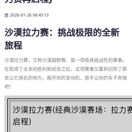
2026-01-26 06:43:13
沙漠拉力赛：挑战极限的全新
旅程
沙漠拉力赛，又称沙漠越野赛，是一项极具挑战性的赛事。
在取得了太多的胜利和经验之后，这项赛事又重新回到了那
些让它闻名的地方。敞开你的发动机，放手让你的车子奔驰
吧！