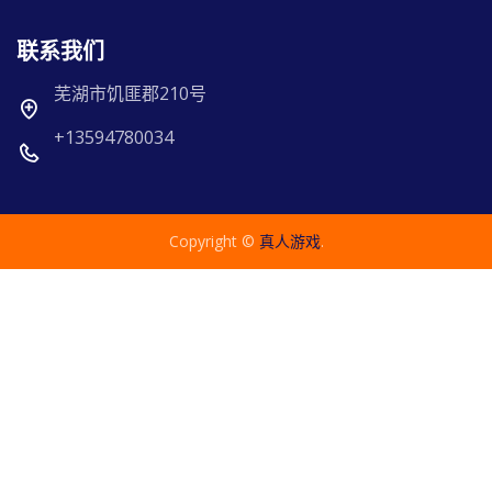
联系我们
芜湖市饥匪郡210号
+13594780034
Copyright ©
真人游戏
.