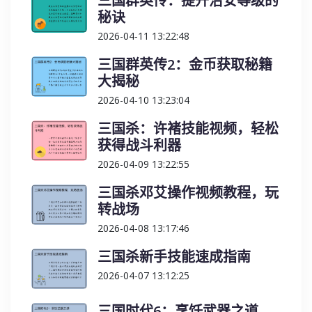
三国群英传：提升治安等级的
秘诀
2026-04-11 13:22:48
三国群英传2：金币获取秘籍
大揭秘
2026-04-10 13:23:04
三国杀：许褚技能视频，轻松
获得战斗利器
2026-04-09 13:22:55
三国杀邓艾操作视频教程，玩
转战场
2026-04-08 13:17:46
三国杀新手技能速成指南
2026-04-07 13:12:25
三国时代6：烹饪武器之道