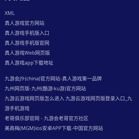
XML
真人游戏官方网站
真人游戏手机版入口
真人游戏手机版官网
真人游戏Web网页版
真人游戏app下载地址
九游会J9·(china)官方网站-真人游戏第一品牌
九州网页版-九州(酷游·ku游)官方网站
九游云游戏网页版怎么进入 九游云游戏网页版登录入口_九
游手机游戏
老哥俱乐部官网 - 九游会老哥官方社区
美高梅(MGM)ios安卓APP下载-中国官方网站