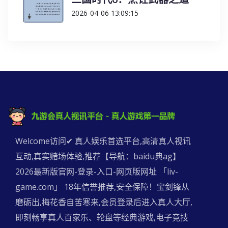
2026-04-06 13:09:15
Welcome访问✔ 真人娱乐首选平台,高清真人视讯
互动,真实赌场体验,推荐【导航：baidu典ag】
2026最新版官网-登录-入口-网页版网址 「liv-
game.com」 18年信誉推荐,安全保障！宝剑锋从
磨砺出,梅花香自苦寒来,会员登录后进入真人大厅,
即刻畅享真人百家乐、轮盘等经典游戏,电子竞技