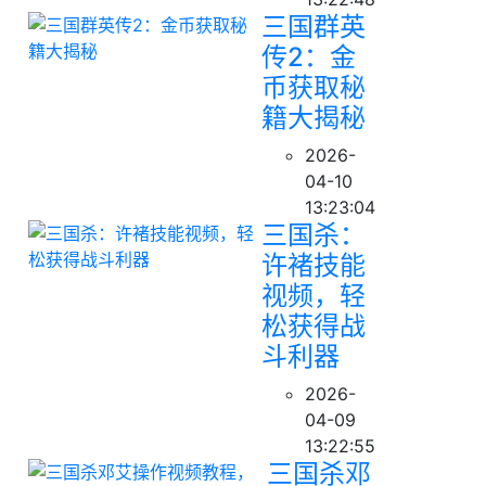
三国群英
传2：金
币获取秘
籍大揭秘
2026-
04-10
13:23:04
三国杀：
许褚技能
视频，轻
松获得战
斗利器
2026-
04-09
13:22:55
三国杀邓