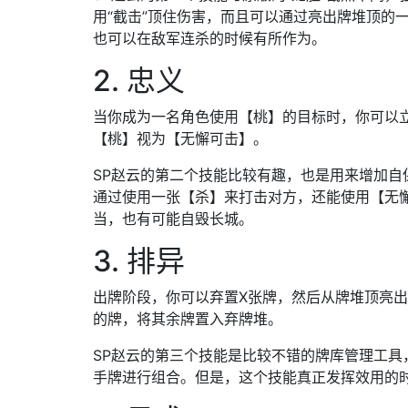
用“截击”顶住伤害，而且可以通过亮出牌堆顶的
也可以在敌军连杀的时候有所作为。
2. 忠义
当你成为一名角色使用【桃】的目标时，你可以
【桃】视为【无懈可击】。
SP赵云的第二个技能比较有趣，也是用来增加
通过使用一张【杀】来打击对方，还能使用【无
当，也有可能自毁长城。
3. 排异
出牌阶段，你可以弃置X张牌，然后从牌堆顶亮
的牌，将其余牌置入弃牌堆。
SP赵云的第三个技能是比较不错的牌库管理工
手牌进行组合。但是，这个技能真正发挥效用的