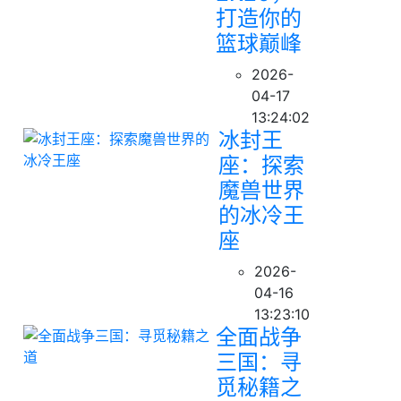
打造你的
篮球巅峰
2026-
04-17
13:24:02
冰封王
座：探索
魔兽世界
的冰冷王
座
2026-
04-16
13:23:10
全面战争
三国：寻
觅秘籍之