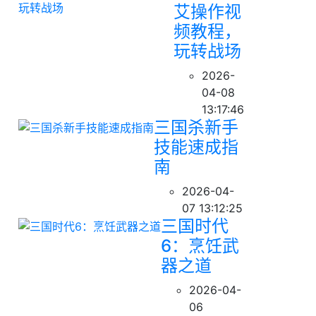
艾操作视
频教程，
玩转战场
2026-
04-08
13:17:46
三国杀新手
技能速成指
南
2026-04-
07 13:12:25
三国时代
6：烹饪武
器之道
2026-04-
06