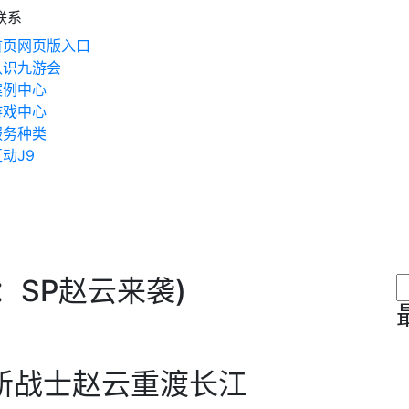
联系
首页网页版入口
认识九游会
案例中心
游戏中心
服务种类
动J9
：SP赵云来袭)
新战士赵云重渡长江