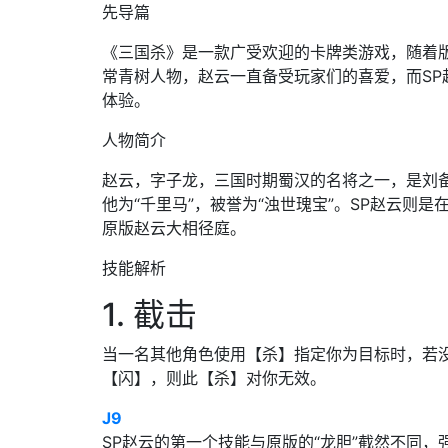
先导篇
《三国杀》是一款广受欢迎的卡牌类游戏，随着
常青树人物，赵云一直备受玩家们的喜爱，而SP
体验。
人物简介
赵云，字子龙，三国时期蜀汉的名将之一，是刘
他为“千里马”，被誉为“浊世瑰宝”。SP赵云则
原版赵云大相径庭。
技能解析
1. 截击
当一名其他角色使用【杀】指定你为目标时，若
【闪】，则此【杀】对你无效。
J9
SP赵云的第一个技能与原版的“龙胆”截然不同