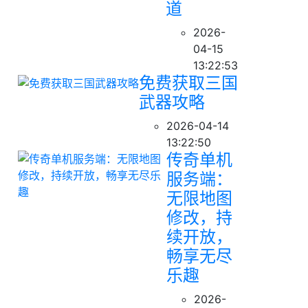
道
2026-
04-15
13:22:53
免费获取三国
武器攻略
2026-04-14
13:22:50
传奇单机
服务端：
无限地图
修改，持
续开放，
畅享无尽
乐趣
2026-