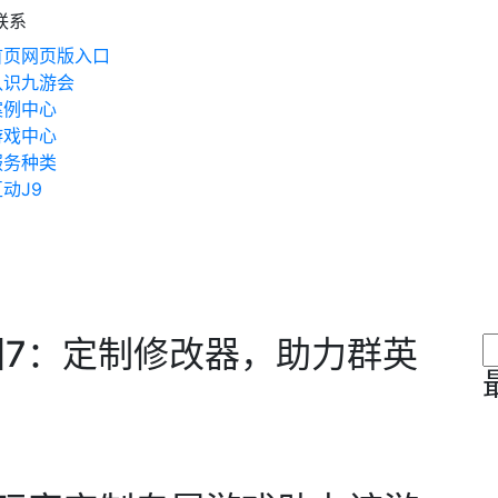
联系
首页网页版入口
认识九游会
案例中心
游戏中心
服务种类
动J9
国7：定制修改器，助力群英