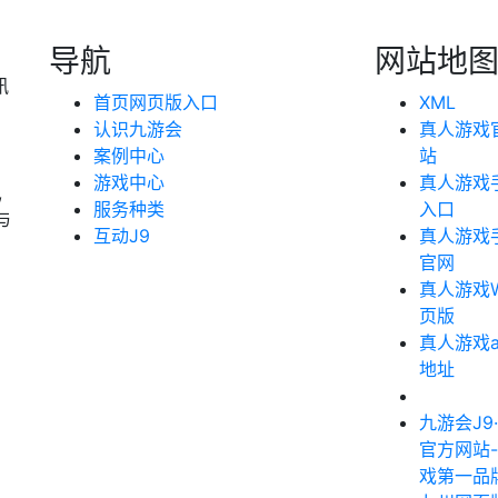
导航
网站地
讯
首页网页版入口
XML
认识九游会
真人游戏
案例中心
站
游戏中心
真人游戏
,
服务种类
入口
与
互动J9
真人游戏
官网
真人游戏W
页版
真人游戏a
地址
九游会J9·(
官方网站
戏第一品