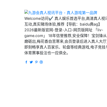
Welcome访问✔ 真人娱乐首选平台,高清真人视
互动,真实赌场体验,推荐【导航：baidu典ag】
2026最新版官网-登录-入口-网页版网址 「liv-
game.com」 18年信誉推荐,安全保障！宝剑锋从
磨砺出,梅花香自苦寒来,会员登录后进入真人大厅
即刻畅享真人百家乐、轮盘等经典游戏,电子竞技
体育赛事投注也一应俱全。