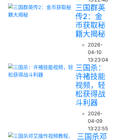
三国群英
传2：金
币获取秘
籍大揭秘
2026-
04-10
13:23:04
三国杀：
许褚技能
视频，轻
松获得战
斗利器
2026-
04-09
13:22:55
三国杀邓